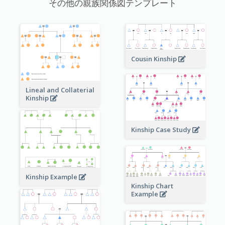
その他の親族関係図テンプレート
Cousin Kinship
Lineal and Collaterial
Kinship
Kinship Case Study
Kinship Example
Kinship Chart
Example