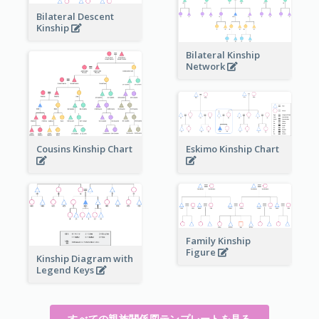
Bilateral Descent
Kinship
Bilateral Kinship
Network
Cousins Kinship Chart
Eskimo Kinship Chart
Family Kinship
Figure
Kinship Diagram with
Legend Keys
すべての親族関係図テンプレートを見る