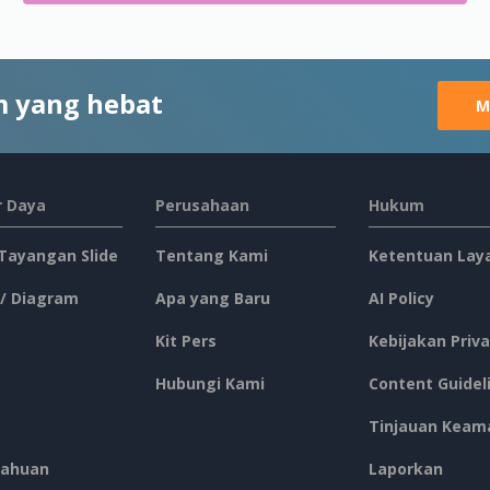
 yang hebat
M
 Daya
Perusahaan
Hukum
 Tayangan Slide
Tentang Kami
Ketentuan Lay
 / Diagram
Apa yang Baru
AI Policy
Kit Pers
Kebijakan Priva
Hubungi Kami
Content Guidel
Tinjauan Keam
ahuan
Laporkan