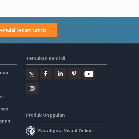
emulai Secara Gratis
Temukan Kami di
anan
si
ines
Produk Unggulan
anan
Paradigma Visual Online