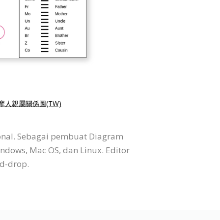
摩人親屬關係圖(TW)
onal. Sebagai pembuat Diagram
indows, Mac OS, dan Linux. Editor
d-drop.