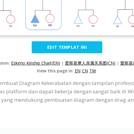
EDIT TEMPLAT INI
rsion:
Eskimo Kinship Chart(EN)
|
爱斯基摩人亲属关系图(CN)
|
愛斯基
View this page in:
EN
CN
TW
 membuat Diagram Kekerabatan dengan tampilan profesi
tas platform dan dapat bekerja dengan sangat baik di W
if yang mendukung pembuatan diagram dengan drag-an