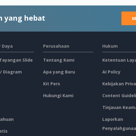
 yang hebat
M
 Daya
Perusahaan
Hukum
 Tayangan Slide
Tentang Kami
Ketentuan Lay
 / Diagram
Apa yang Baru
AI Policy
Kit Pers
Kebijakan Priva
Hubungi Kami
Content Guidel
Tinjauan Keam
ahuan
Laporkan
Penyalahguna
atis