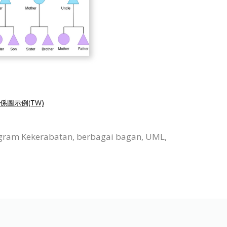
係圖示例(TW)
agram Kekerabatan, berbagai bagan, UML,