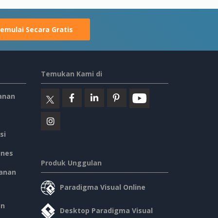
emulai Secara Gratis
Temukan Kami di
anan
si
ines
Produk Unggulan
anan
Paradigma Visual Online
an
Desktop Paradigma Visual