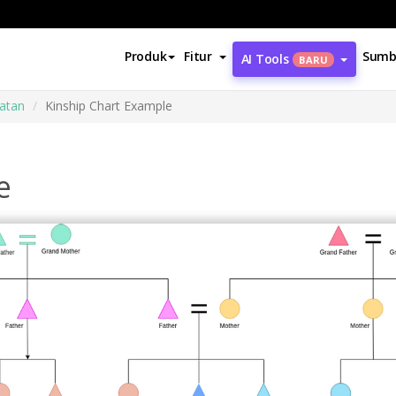
Produk
Fitur
Sumb
AI Tools
BARU
atan
Kinship Chart Example
e