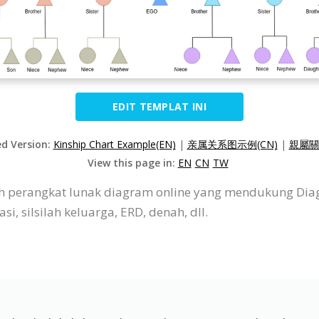
EDIT TEMPLAT INI
ed Version:
Kinship Chart Example(EN)
|
亲属关系图示例(CN)
|
親屬關
View this page in:
EN
CN
TW
lah perangkat lunak diagram online yang mendukung Di
i, silsilah keluarga, ERD, denah, dll.