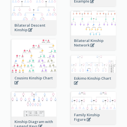
Example
Bilateral Descent
Kinship
Bilateral Kinship
Network
Cousins Kinship Chart
Eskimo Kinship Chart
Family Kinship
Figure
Kinship Diagram with
Legend Keys