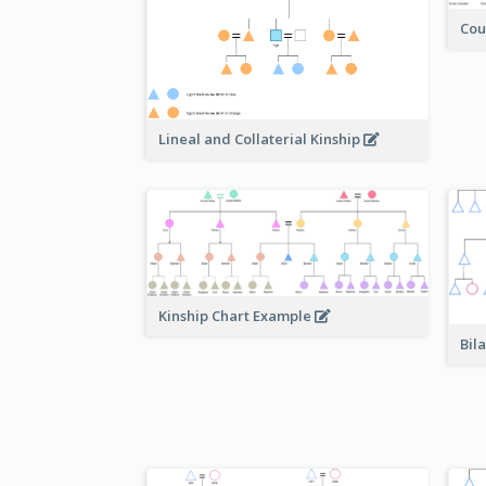
Cou
Lineal and Collaterial Kinship
Kinship Chart Example
Bil