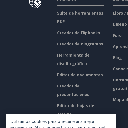
Suite de herramientas
Libro /
PDF
Diseño
Creador de Flipbooks
Foro
Creador de diagramas
Aprend
Herramienta de
Blog
diseño gráfico
Conoci
Editor de documentos
Herram
Creador de
gratui
presentaciones
Mapa de
Editor de hojas de
cálculo
Utilizamos cookies para ofrecerle una mejor
Precios
experiencia. Al visitar nuestro sitio web, acepta el