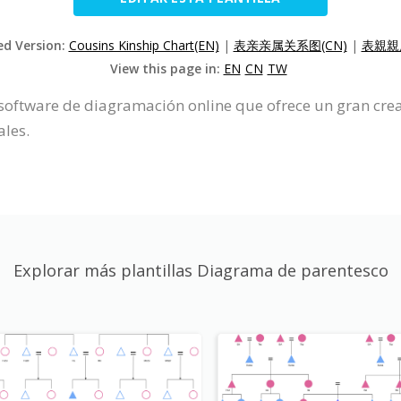
ed Version:
Cousins Kinship Chart(EN)
|
表亲亲属关系图(CN)
|
表親親
View this page in:
EN
CN
TW
software de diagramación online que ofrece un gran cr
les.
Explorar más plantillas Diagrama de parentesco