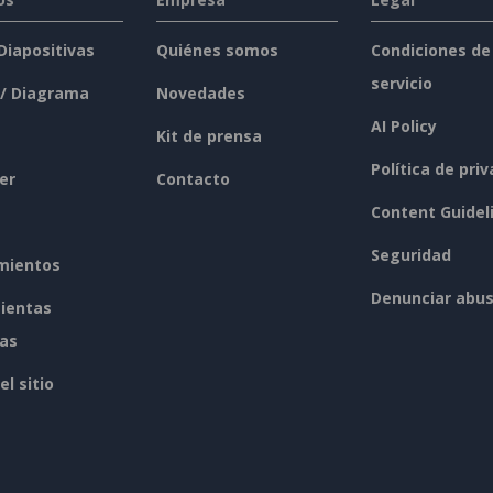
 Diapositivas
Quiénes somos
Condiciones de
servicio
 / Diagrama
Novedades
AI Policy
Kit de prensa
Política de pri
er
Contacto
Content Guidel
Seguridad
mientos
Denunciar abu
ientas
tas
l sitio