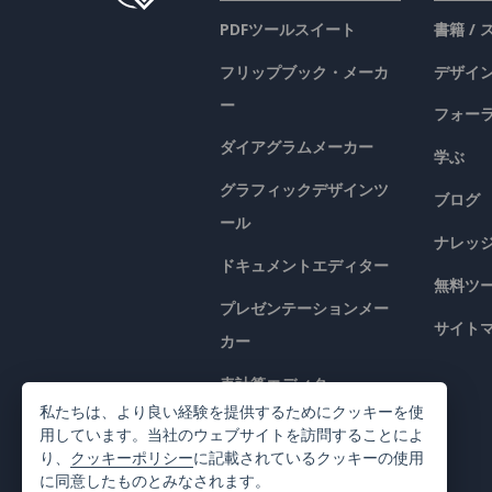
PDFツールスイート
書籍 /
フリップブック・メーカ
デザイン
ー
フォー
ダイアグラムメーカー
学ぶ
グラフィックデザインツ
ブログ
ール
ナレッ
ドキュメントエディター
無料ツ
プレゼンテーションメー
サイト
カー
表計算エディター
私たちは、より良い経験を提供するためにクッキーを使
価格
用しています。当社のウェブサイトを訪問することによ
り、
クッキーポリシー
に記載されているクッキーの使用
に同意したものとみなされます。