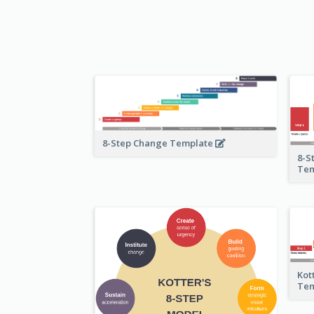
8-Step Change Template
8-S
Te
Kot
Te