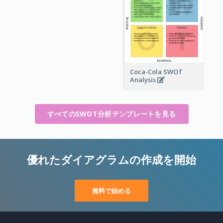
Coca-Cola SWOT
Analysis
すべてのSWOT分析テンプレートを見る
優れたダイアグラムの作成を開始
無料で始める