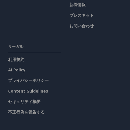
新着情報
プレスキット
お問い合わせ
リーガル
利用規約
AI Policy
プライバシーポリシー
Content Guidelines
セキュリティ概要
不正行為を報告する