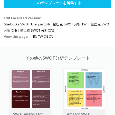
このテンプレートを編集する
Edit Localized Version:
Starbucks SWOT Analysis(EN)
|
星巴克 SWOT 分析(TW)
|
星巴克 SWOT
分析(CN)
|
星巴克 SWOT 分析(CN)
View this page in:
EN
TW
CN
CN
その他のSWOT分析テンプレート
SWOT Analysis for
Amazon SWOT