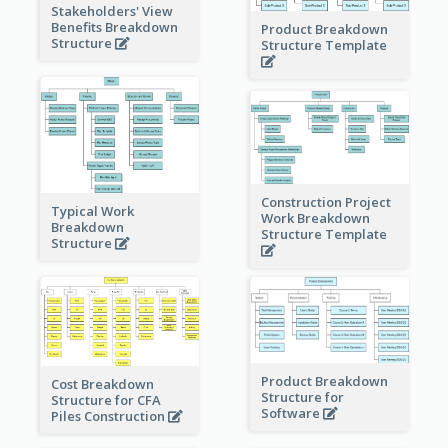
Stakeholders' View
Benefits Breakdown
Product Breakdown
Structure
Structure Template
Construction Project
Typical Work
Work Breakdown
Breakdown
Structure Template
Structure
Product Breakdown
Cost Breakdown
Structure for
Structure for CFA
Software
Piles Construction