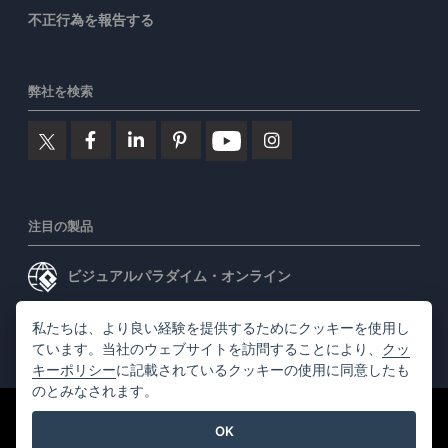
不正行為を報告する
弊社を検索
注目の製品
ビジュアルパラダイム・オンライン
ビジュアルパラダイムデスクトップ
私たちは、より良い経験を提供するためにクッキーを使用し
ています。当社のウェブサイトを訪問することにより、
クッ
キーポリシー
に記載されているクッキーの使用に同意したも
のとみなされます。
©2026 by Visual Paradigm. 全ての権利を有する
利用規約
OK
AI Policy