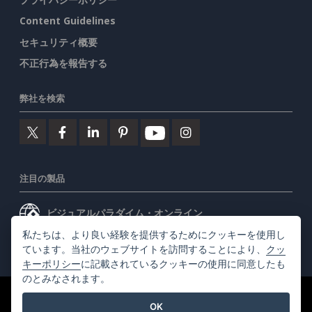
Content Guidelines
セキュリティ概要
不正行為を報告する
弊社を検索
注目の製品
ビジュアルパラダイム・オンライン
私たちは、より良い経験を提供するためにクッキーを使用し
ビジュアルパラダイムデスクトップ
ています。当社のウェブサイトを訪問することにより、
クッ
キーポリシー
に記載されているクッキーの使用に同意したも
のとみなされます。
©2026 by Visual Paradigm. 全ての権利を有する
利用規約
OK