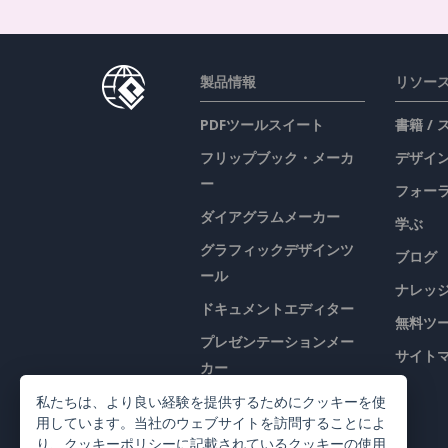
製品情報
リソー
PDFツールスイート
書籍 /
フリップブック・メーカ
デザイン
ー
フォー
ダイアグラムメーカー
学ぶ
グラフィックデザインツ
ブログ
ール
ナレッ
ドキュメントエディター
無料ツ
プレゼンテーションメー
サイト
カー
表計算エディター
私たちは、より良い経験を提供するためにクッキーを使
用しています。当社のウェブサイトを訪問することによ
価格
り、
クッキーポリシー
に記載されているクッキーの使用