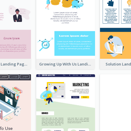
Creative Pink Landing Page
Growing Up With Us Landing Page
Solution Lan