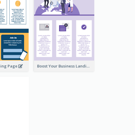
ding Page
Boost Your Business Landing Page