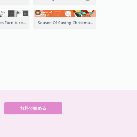
Minimal Squares Furniture Sale Leaderboard
Season Of Saving Christmas Leaderboard
無料で始める