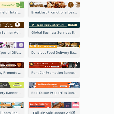
Graphic Watermelon International Fruit Day Leaderboard
Breakfast Promotional Leaderboard
Cafe Promotion Banner Ad With Herbal Tea
Global Business Services Banner Ad
Running Gear Special Offer Banner Ad
Delicious Food Delivery Banner Ad
World Heart Day Promote Banner Ad
Rent Car Promotion Banner Ad
Fast Food Delivery Banner Ad
Real Estate Properties Banner Ad
Find Your Hotel Room Banner Ad
Fall Big Sale Banner Ad