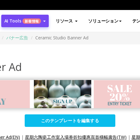
AI Tools
リソース
ソリューション
テ
新着情報
バナー広告
Ceramic Studio Banner Ad
er Ad
このテンプレートを編集する
er Ad(EN)
|
星期六陶瓷工作室入場券折扣優惠頁首橫幅廣告(TW)
|
星期