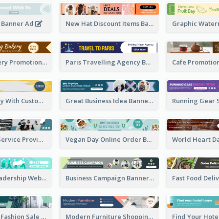
l Banner Ad
New Hat Discount Items Banner Ads
2-Colour Bakery Promotional Banner Ad
Paris Travelling Agency Banner Ad
Travel Agency With Customized Journey Banner Ad
Great Business Idea Banner Ad
Networking Service Provider Banner Ad
Vegan Day Online Order Banner Ad
Youth Day Leadership Webinar Banner Ad
Business Campaign Banner Ad
Special Offer Fashion Sale Banner Ad
Modern Furniture Shopping Sale Banner Ad