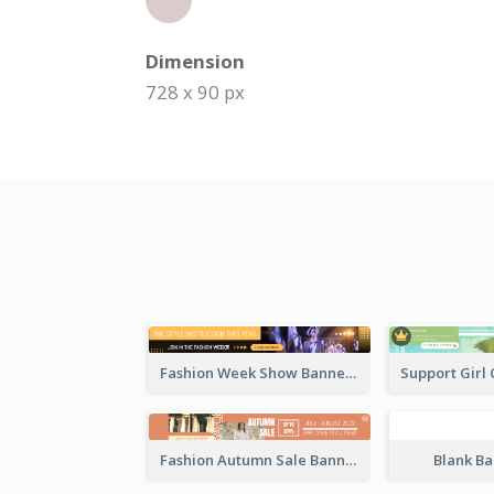
Dimension
728 x 90 px
Fashion Week Show Banner Ad
Fashion Autumn Sale Banner Ad
Blank B