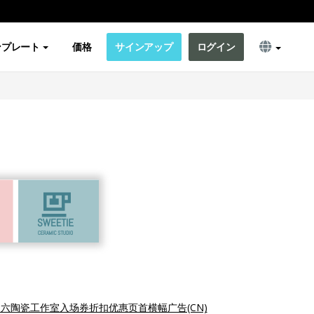
ンプレート
価格
サインアップ
ログイン
六陶瓷工作室入场券折扣优惠页首横幅广告(CN)