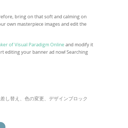
refore, bring on that soft and calming on
your own masterpiece images and edit the
ker of Visual Paradigm Online
and modify it
art editing your banner ad now! Searching
の差し替え、色の変更、デザインブロック