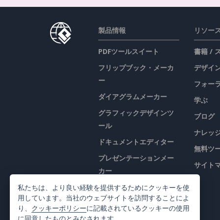
製品情報
リソー
PDFツールスイート
書籍 /
フリップブック・メーカ
デザイン
ー
フォー
ダイアグラムメーカー
学ぶ
グラフィックデザインツ
ブログ
ール
ナレッ
ドキュメントエディター
無料ツ
プレゼンテーションメー
サイト
カー
表計算エディター
私たちは、より良い経験を提供するためにクッキーを使
用しています。当社のウェブサイトを訪問することによ
価格
り、
クッキーポリシー
に記載されているクッキーの使用
に同意したものとみなされます。