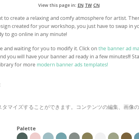
View this page in:
EN
TW
CN
t to create a relaxing and comfy atmosphere for artist. The
esign created for your workshop, you just have to swap in 
y to go online in any minute!
e and waiting for you to modify it. Click on
the banner ad ma
nd you will have your banner ad ready in a few minutes!!! St
ibrary for more
modern banner ads templates!
:
スタマイズすることができます。コンテンツの編集、画像
Palette