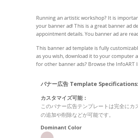
Running an artistic workshop? It is importan
your banner ad! This is a great banner ad d
appointment details. You banner ad are read
This banner ad template is fully customizabl
as you wish, download it to your computer a
for other banner ads? Browse the InfoART l
バナー広告 Template Specifications
カスタマイズ可能：
このバナー広告テンプレートは完全にカ
の追加や削除などが可能です。
Dominant Color