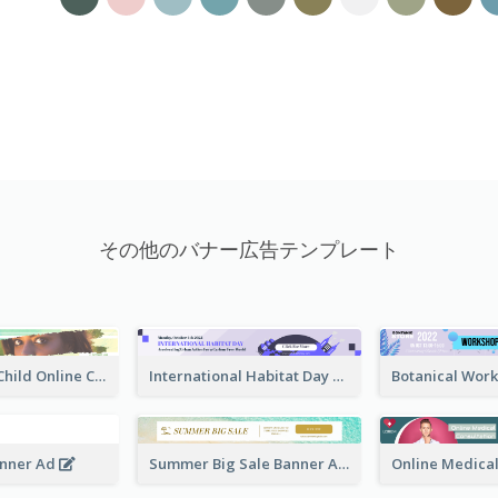
その他のバナー広告テンプレート
Support Girl Child Online Campaign Banner Ad
International Habitat Day Banner Ad
anner Ad
Summer Big Sale Banner Ad