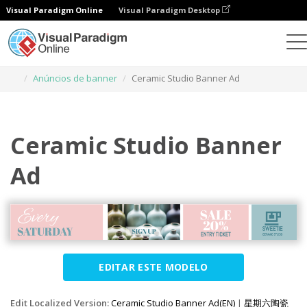
Visual Paradigm Online
Visual Paradigm Desktop
Ferramenta de design gráfico
Modelos
Anúncios de banner
Ceramic Studio Banner Ad
Ceramic Studio Banner
Ad
EDITAR ESTE MODELO
Edit Localized Version:
Ceramic Studio Banner Ad(EN)
|
星期六陶瓷