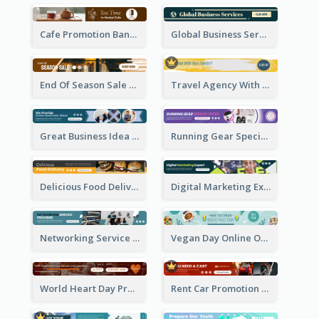
Cafe Promotion Banner Ad With Herbal Tea
Global Business Services Banner Ad
End Of Season Sale Banner Ad
Travel Agency With Customized Journey Banner Ad
Great Business Idea Banner Ad
Running Gear Special Offer Banner Ad
Delicious Food Delivery Banner Ad
Digital Marketing Expert Banner Ad
Networking Service Provider Banner Ad
Vegan Day Online Order Banner Ad
World Heart Day Promote Banner Ad
Rent Car Promotion Banner Ad