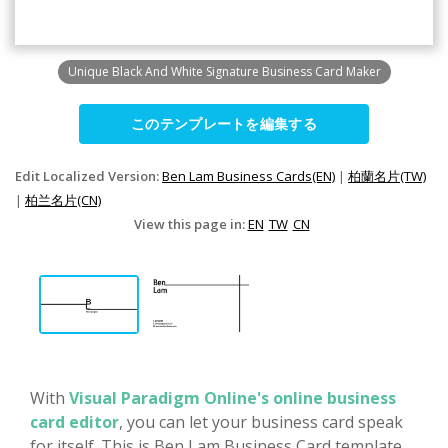
Unique Black And White Signature Business Card Maker
このテンプレートを編集する
Edit Localized Version:
Ben Lam Business Cards(EN)
|
柏蘭名片(TW)
|
柏兰名片(CN)
View this page in:
EN
TW
CN
With
Visual Paradigm Online's online business
card editor
, you can let your business card speak
for itself. This is Ben Lam Business Card template,