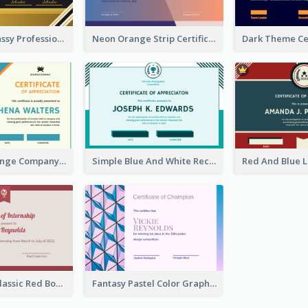
Dark Gold Classy Professional Certificate Design
Neon Orange Strip Certificate Design For Apprciation
Blue And Orange Company Triangles With Badge Certificate
Simple Blue And White Rectangle Certificate
Simple And Classic Red Border Certificate Design
Fantasy Pastel Color Graphic Certificate Design