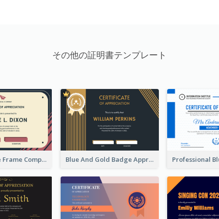
その他の証明書テンプレート
Pink And Blue Frame Company Certificate
Blue And Gold Badge Appreciation Certificate