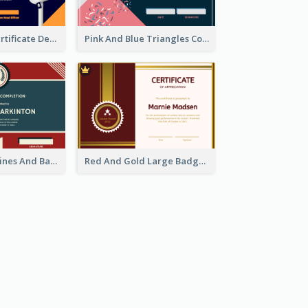
Dark Theme Certificate Design For Singing Contest
Pink And Blue Triangles Confetti Celebration Certificate
Red And Blue Lines And Badge Completion Certificate
Red And Gold Large Badge Certificate