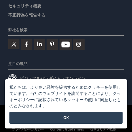
セキュリティ概要
不正行為を報告する
弊社を検索
注目の製品
ビジュアルパラダイム・オンライン
私たちは、より良い経験を提供するためにクッキーを使用し
ビジュアルパラダイムデスクトップ
ています。当社のウェブサイトを訪問することにより、
クッ
キーポリシー
に記載されているクッキーの使用に同意したも
のとみなされます。
©2026 by Visual Paradigm. 全ての権利を有する
利用規約
OK
AI Policy
プライバシーポリシー
Content Guidelines
セキュリティ概要