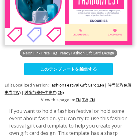
Neon Pink Price Tag Trendy Fashion Gift Card Design
このテンプレートを編集する
Edit Localized Version:
Fashion Festival Gift Card(EN)
|
時尚節彩色優
惠券(TW)
|
时尚节彩色优惠券(CN)
View this page in:
EN
TW
CN
If you want to hold a fashion festival or hold some
event about fashion, you can try to use this fashion
festival gift card template to help you create your
own gift card design. This template has a sharp