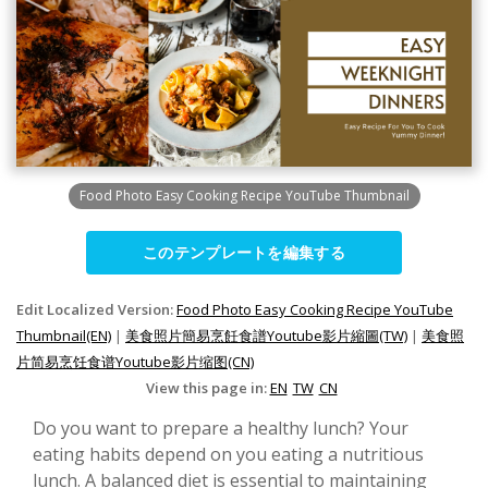
Food Photo Easy Cooking Recipe YouTube Thumbnail
このテンプレートを編集する
Edit Localized Version:
Food Photo Easy Cooking Recipe YouTube
Thumbnail(EN)
|
美食照片簡易烹飪食譜Youtube影片縮圖(TW)
|
美食照
片简易烹饪食谱Youtube影片缩图(CN)
View this page in:
EN
TW
CN
Do you want to prepare a healthy lunch? Your
eating habits depend on you eating a nutritious
lunch. A balanced diet is essential to maintaining