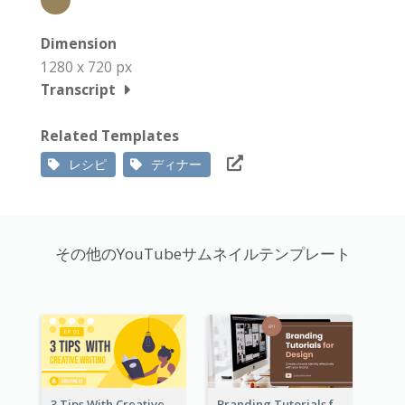
Dimension
1280 x 720 px
Transcript
Related Templates
レシピ
ディナー
その他のYouTubeサムネイルテンプレート
3 Tips With Creative Writing Youtube Thumbnails
Branding Tutorials for Design Youtube Thumbnail