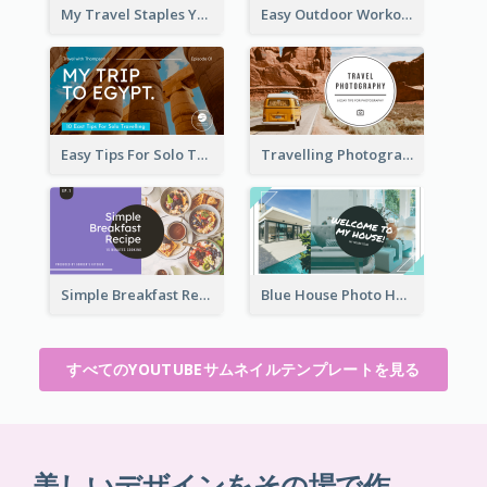
My Travel Staples YouTube Thumbnail
Easy Outdoor Workout YouTube Thumbnail
Easy Tips For Solo Traveler YouTube Thumbnail
Travelling Photography Tips YouTube Thumbnail
Simple Breakfast Recipe Tutorial YouTube Thumbnail
Blue House Photo House Tour YouTube Thumbnail
すべてのYOUTUBEサムネイルテンプレートを見る
美しいデザインをその場で作