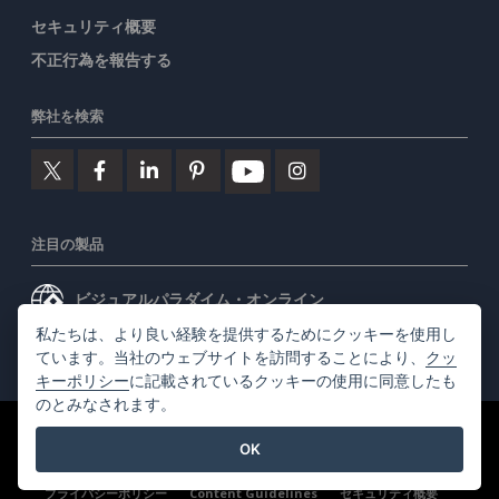
セキュリティ概要
不正行為を報告する
弊社を検索
注目の製品
ビジュアルパラダイム・オンライン
私たちは、より良い経験を提供するためにクッキーを使用し
ビジュアルパラダイムデスクトップ
ています。当社のウェブサイトを訪問することにより、
クッ
キーポリシー
に記載されているクッキーの使用に同意したも
のとみなされます。
©2026 by Visual Paradigm. 全ての権利を有する
利用規約
OK
AI Policy
プライバシーポリシー
Content Guidelines
セキュリティ概要