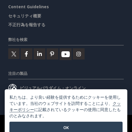
Content Guidelines
セキュリティ概要
不正行為を報告する
弊社を検索
注目の製品
ビジュアルパラダイム・オンライン
私たちは、より良い経験を提供するためにクッキーを使用し
ビジュアルパラダイムデスクトップ
ています。当社のウェブサイトを訪問することにより、
クッ
キーポリシー
に記載されているクッキーの使用に同意したも
のとみなされます。
©2026 by Visual Paradigm. 全ての権利を有する
利用規約
OK
AI Policy