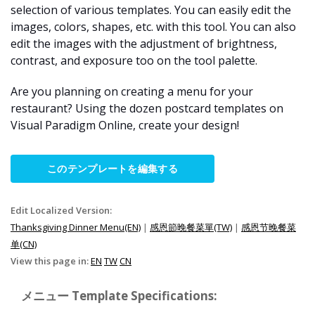
selection of various templates. You can easily edit the
images, colors, shapes, etc. with this tool. You can also
edit the images with the adjustment of brightness,
contrast, and exposure too on the tool palette.
Are you planning on creating a menu for your
restaurant? Using the dozen postcard templates on
Visual Paradigm Online, create your design!
このテンプレートを編集する
Edit Localized Version:
Thanksgiving Dinner Menu(EN)
|
感恩節晚餐菜單(TW)
|
感恩节晚餐菜
单(CN)
View this page in:
EN
TW
CN
メニュー Template Specifications: