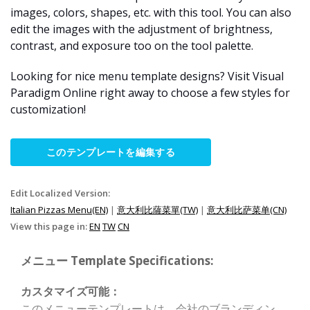
images, colors, shapes, etc. with this tool. You can also
edit the images with the adjustment of brightness,
contrast, and exposure too on the tool palette.
Looking for nice menu template designs? Visit Visual
Paradigm Online right away to choose a few styles for
customization!
このテンプレートを編集する
Edit Localized Version:
Italian Pizzas Menu(EN)
|
意大利比薩菜單(TW)
|
意大利比萨菜单(CN)
View this page in:
EN
TW
CN
メニュー Template Specifications:
カスタマイズ可能：
このメニューテンプレートは、会社のブランディン