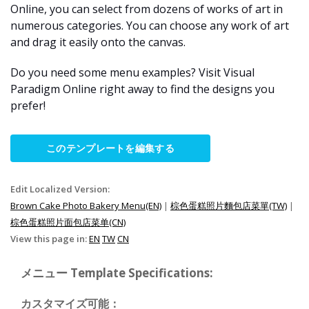
Online, you can select from dozens of works of art in
numerous categories. You can choose any work of art
and drag it easily onto the canvas.
Do you need some menu examples? Visit Visual
Paradigm Online right away to find the designs you
prefer!
このテンプレートを編集する
Edit Localized Version:
Brown Cake Photo Bakery Menu(EN)
|
棕色蛋糕照片麵包店菜單(TW)
|
棕色蛋糕照片面包店菜单(CN)
View this page in:
EN
TW
CN
メニュー Template Specifications:
カスタマイズ可能：