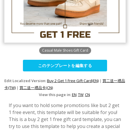
Casual Male Shoes Gift Card
このテンプレートを編集する
Edit Localized Version:
Buy 2 Get 1 Free Gift Card(EN)
|
買二送一禮品
卡(TW)
|
買二送一禮品卡(CN)
View this page in:
EN
TW
CN
If you want to hold some promotions like but 2 get
1 free event, this template will be suitable for you!
This is a buy 2 get 1 free gift card template, you can
try to use this template to help you create a special