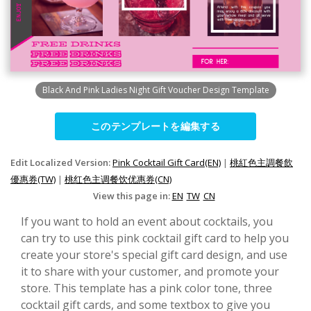
Black And Pink Ladies Night Gift Voucher Design Template
このテンプレートを編集する
Edit Localized Version:
Pink Cocktail Gift Card(EN)
|
桃紅色主調餐飲
優惠券(TW)
|
桃红色主调餐饮优惠券(CN)
View this page in:
EN
TW
CN
If you want to hold an event about cocktails, you
can try to use this pink cocktail gift card to help you
create your store's special gift card design, and use
it to share with your customer, and promote your
store. This template has a pink color tone, three
cocktail gift cards, and some textbox to give you