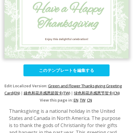
このテンプレートを編集する
Edit Localized Version:
Green and Flower Thanksgiving Greeting
Card(EN)
|
綠色和花卉感恩節賀卡(TW)
|
绿色和花卉感恩节贺卡(CN)
View this page in:
EN
TW
CN
Thanksgiving is a national holiday in the United
States and Canada in North America. The purpose
is to thank the gods of Christianity for their gifts
and harvests in the past year. This greeting card