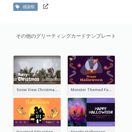
感謝祭
その他のグリーティングカードテンプレート
Snow View Christmas Card With Simple Design
Monster Themed Fun Halloween Greeting Card
Haunted Attraction Themed Halloween Card
Spooky Halloween Greeting Card