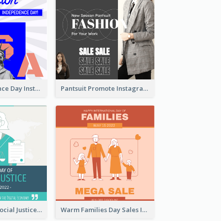
US Independence Day Instagram Post
Pantsuit Promote Instagram Post
World Day Of Social Justice Instagram Post
Warm Families Day Sales Instagram Post