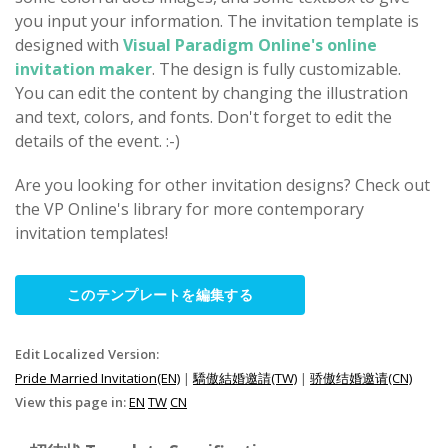
you input your information. The invitation template is
designed with
Visual Paradigm Online's online
invitation maker
. The design is fully customizable.
You can edit the content by changing the illustration
and text, colors, and fonts. Don't forget to edit the
details of the event. :-)
Are you looking for other invitation designs? Check out
the VP Online's library for more contemporary
invitation templates!
このテンプレートを編集する
Edit Localized Version:
Pride Married Invitation(EN)
|
驕傲結婚邀請(TW)
|
骄傲结婚邀请(CN)
View this page in:
EN
TW
CN