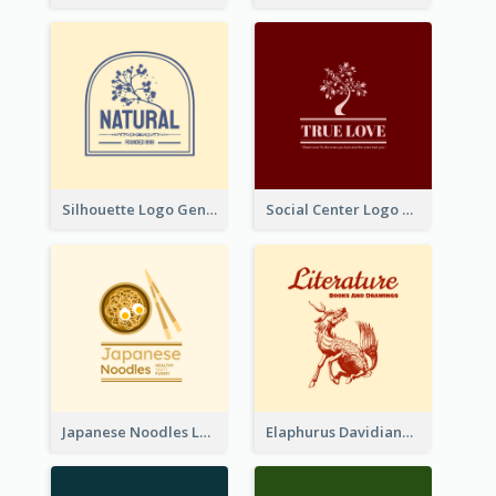
Silhouette Logo Generated With Decoration Of Tree
Social Center Logo Created With Artistic Graphic Of Tree
Japanese Noodles Logo Created With Illustration Of Meal
Elaphurus Davidianus Logo Created For Store Selling Chinese Literature Goods