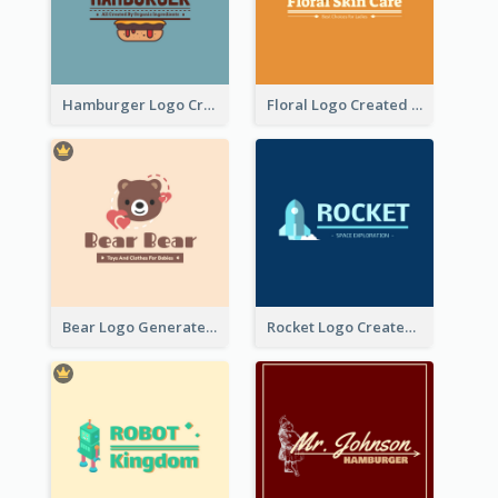
Hamburger Logo Created For Western Restaurant
Floral Logo Created For Skin Care Shop In Orange And White
Bear Logo Generated For Store Selling Baby Toys And Clothes
Rocket Logo Created For Space Exploration Organization