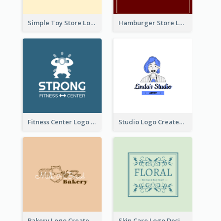
Simple Toy Store Logo Created With Robot Image
Hamburger Store Logo Created With The Illustration Of The Founder
Fitness Center Logo Created With Graphic Character Of Strong Person
Studio Logo Created With Cartoon Portrait Of The Artist
Bakery Logo Created With Illustration Of Bread
Skin Care Logo Designed With Curves And Floral Elements