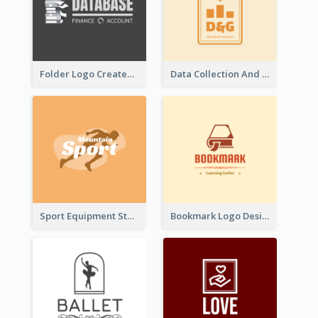
Folder Logo Created For Finance And Account Company
Data Collection And Analysis Logo Generated With Graphic Of Chart And GPS
Sport Equipment Store Logo Generated With Silhouette Of Runner
Bookmark Logo Designed For Learning Center In Orange Colour Tone