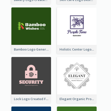
Bamboo Logo Generated For Store Selling Handmade Accessories
Holistic Center Logo Generated With Illustrated Fruit
Lock Logo Created For Digital And Technological Security Services
Elegant Organic Products Logo Created With Complicated Decorations