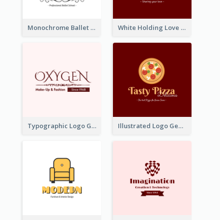
Monochrome Ballet School Logo Created With silhouette Of Dancer
White Holding Love Logo Created For Charity
Typographic Logo Generated For Fashion And Make-Up Company
Illustrated Logo Generated For Store Selling Pizza