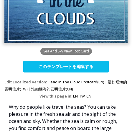
Sea And Sky View Post Card
このテンプレートを編集する
Edit Localized Version:
Head In The Cloud Postcard(EN)
|
浩如煙海的
雲明信片(TW)
|
浩如烟海的云明信片(CN)
View this page in:
EN
TW
CN
Why do people like travel the seas? You can take
pleasure in the fresh sea air and the sight of the
ocean and sky. Whether the sea is calm or rough,
you find comfort and peace on board the large