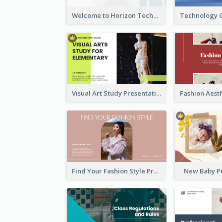
Welcome to Horizon Technologies- Innovating for a Better Future
Visual Art Study Presentation
Find Your Fashion Style Presentation
New Baby P