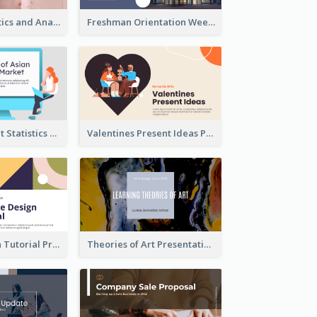
Business Statistics and Analysis Presentation
Freshman Orientation Week Presentation
Trading Market Statistics Presentation
Valentines Present Ideas Presentation
Website Design Tutorial Presentation
Theories of Art Presentation