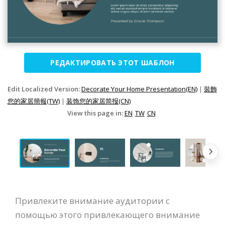
РЕДАКТИРОВАТЬ ЭТОТ ШАБЛОН
Edit Localized Version:
Decorate Your Home Presentation(EN)
|
裝飾
您的家居簡報(TW)
|
装饰您的家居简报(CN)
View this page in:
EN
TW
CN
Привлеките внимание аудитории с
помощью этого привлекающего внимание