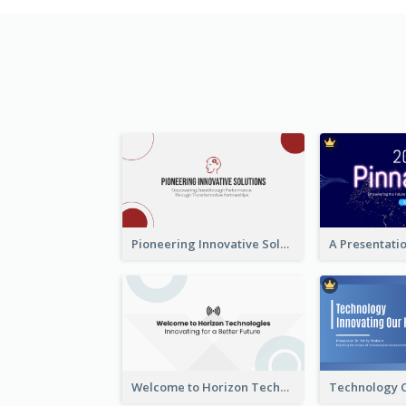
Pioneering Innovative Solutions Company Overview
Welcome to Horizon Technologies- Innovating for a Better Future