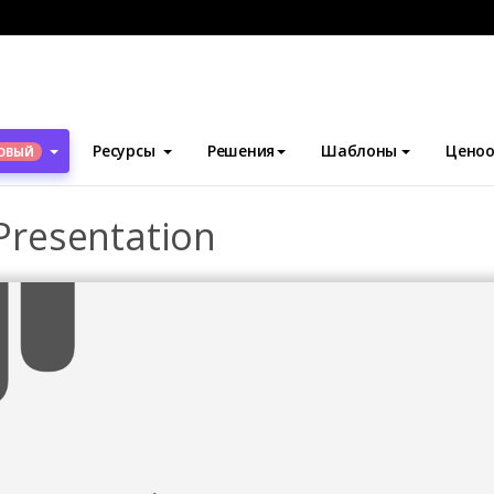
блоны
Презентации
Company Promotion Presentation
Ресурсы
Решения
Шаблоны
Ценоо
ОВЫЙ
resentation