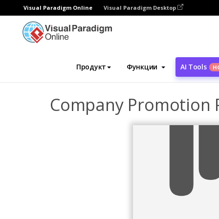
Visual Paradigm Online
Visual Paradigm Desktop
Инструмент графического дизайна
Ша
Продукт
Функции
AI Tools
Н
Company Promotion P