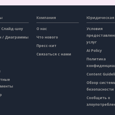
сы
Компания
Юридическая
/ Слайд-шоу
О нас
Условия
предоставлен
н / Диаграммы
Что нового
услуг
Пресс-кит
AI Policy
Связаться с нами
Политика
конфиденциа
я
Content Guidel
атные
Обзор систем
ументы
безопасности
p
Сообщить о
злоупотребле