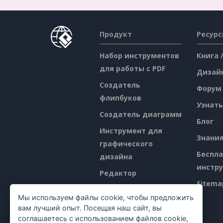
Продукт
Ресур
Набор инструментов
Книга 
для работы с PDF
Дизай
Создатель
Форум
флипбуков
Узнать
Создатель диаграмм
Блог
Инструмент для
Знани
графического
Беспл
дизайна
инстр
Редактор
Sitema
документов
Мы используем файлы cookie, чтобы предложить
Создатель
вам лучший опыт. Посещая наш сайт, вы
презентаций
соглашаетесь с использованием файлов cookie,