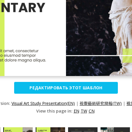
РЕДАКТИРОВАТЬ ЭТОТ ШАБЛОН
rsion:
Visual Art Study Presentation(EN)
|
視覺藝術研究簡報(TW)
|
视
View this page in:
EN
TW
CN