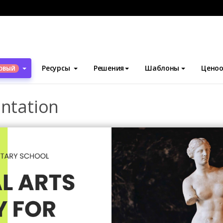
блоны
Презентации
Visual Art Study Presentation
Ресурсы
Решения
Шаблоны
Ценоо
ОВЫЙ
entation