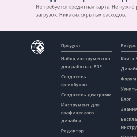
Не требуется кредитная карта. Не нужно
загрузок. Никаких скрытых расходов.
Продукт
Ресур
Набор инструментов
Книга 
для работы с PDF
Дизай
Создатель
Форум
флипбуков
Узнать
Создатель диаграмм
Блог
Инструмент для
Знани
графического
Беспл
дизайна
инстр
Редактор