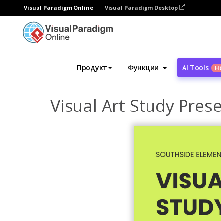
Visual Paradigm Online
Visual Paradigm Desktop
Инструмент графического дизайна
Ша
Продукт
Функции
AI Tools
Н
Visual Art Study Pres