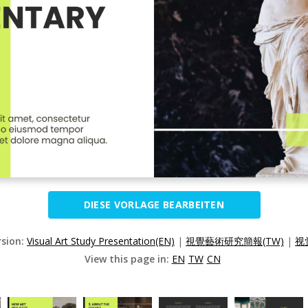
DIESE VORLAGE BEARBEITEN
rsion:
Visual Art Study Presentation(EN)
|
視覺藝術研究簡報(TW)
|
视
View this page in:
EN
TW
CN