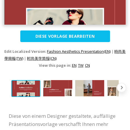
DIESE VORLAGE BEARBEITEN
Edit Localized Version:
Fashion Aesthetics Presentation(EN)
|
時尚美
學簡報(TW)
|
时尚美学简报(CN)
View this page in:
EN
TW
CN
Diese von einem Designer gestaltete, auffällige
Präsentationsvorlage verschafft Ihnen mehr