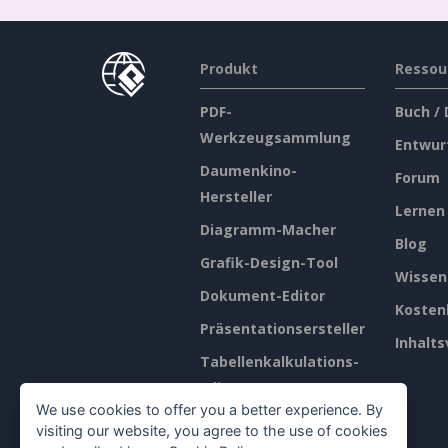
Produkt
Ressou
PDF-
Buch /
Werkzeugsammlung
Entwur
Daumenkino-
Forum
Hersteller
Lernen
Diagramm-Macher
Blog
Grafik-Design-Tool
Wissen
Dokument-Editor
Kosten
Präsentationsersteller
Inhalts
Tabellenkalkulations-
Editor
We use cookies to offer you a better experience. By
Preisgestaltung
visiting our website, you agree to the use of cookies