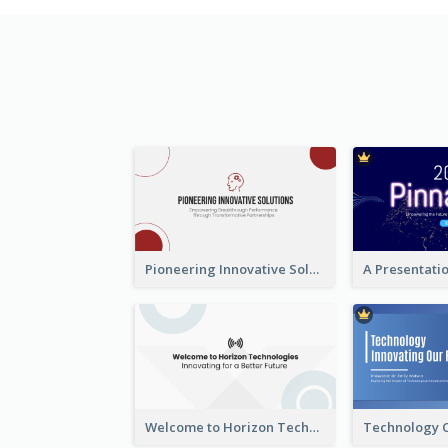
Pioneering Innovative Solutions Company Overview
Welcome to Horizon Technologies- Innovating for a Better Future