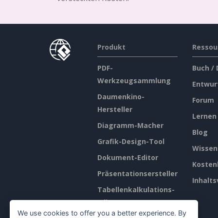
Produkt
Ressou
PDF-
Buch /
Werkzeugsammlung
Entwur
Daumenkino-
Forum
Hersteller
Lernen
Diagramm-Macher
Blog
Grafik-Design-Tool
Wissen
Dokument-Editor
Kosten
Präsentationsersteller
Inhalts
Tabellenkalkulations-
Editor
We use cookies to offer you a better experience. By