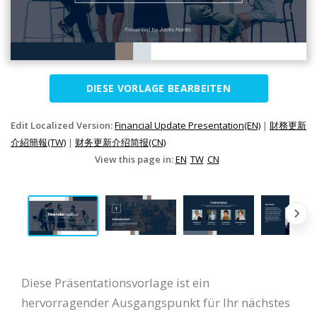
DIESE VORLAGE BEARBEITEN
Edit Localized Version:
Financial Update Presentation(EN)
|
財務更新
介紹簡報(TW)
|
财务更新介绍简报(CN)
View this page in:
EN
TW
CN
Diese Präsentationsvorlage ist ein
hervorragender Ausgangspunkt für Ihr nächstes