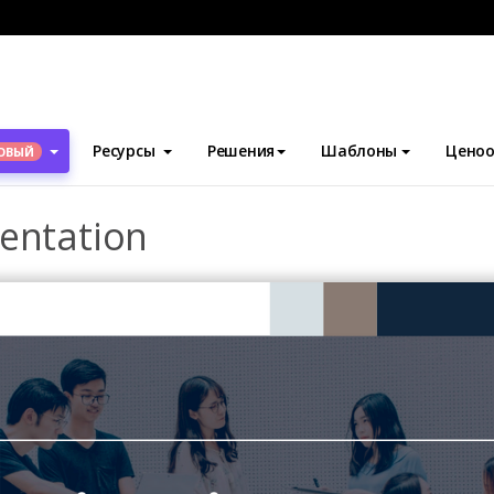
блоны
Презентации
Financial Update Presentation
Ресурсы
Решения
Шаблоны
Ценоо
ОВЫЙ
sentation