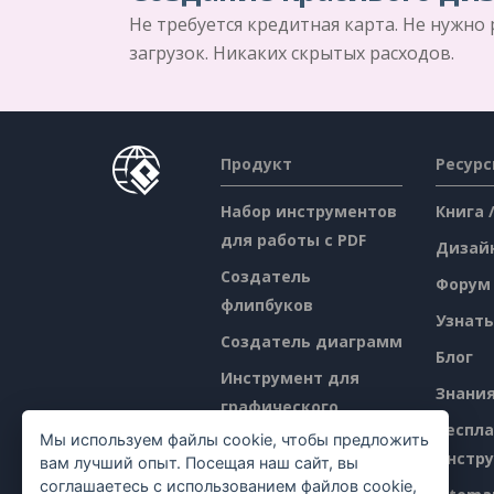
Не требуется кредитная карта. Не нужно
загрузок. Никаких скрытых расходов.
Продукт
Ресур
Набор инструментов
Книга 
для работы с PDF
Дизай
Создатель
Форум
флипбуков
Узнать
Создатель диаграмм
Блог
Инструмент для
Знани
графического
Беспл
дизайна
Мы используем файлы cookie, чтобы предложить
инстр
вам лучший опыт. Посещая наш сайт, вы
Редактор
соглашаетесь с использованием файлов cookie,