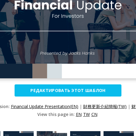
РЕДАКТИРОВАТЬ ЭТОТ ШАБЛОН
rsion:
Financial Update Presentation(EN)
|
財務更新介紹簡報(TW)
|
财
View this page in:
EN
TW
CN