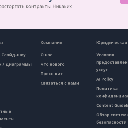
 расторгать контракты. Никаких
сы
Компания
Юридическая
/ Слайд-шоу
О нас
Условия
предоставлен
н / Диаграммы
Что нового
услуг
Пресс-кит
AI Policy
Связаться с нами
Политика
конфиденциа
я
Content Guidel
атные
Обзор систем
ументы
безопасности