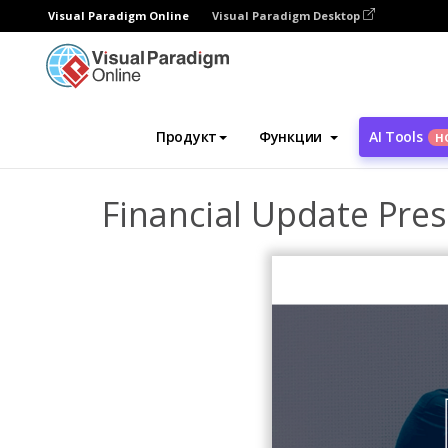
Visual Paradigm Online
Visual Paradigm Desktop
Инструмент графического дизайна
Ша
Продукт
Функции
AI Tools
Н
Financial Update Pre