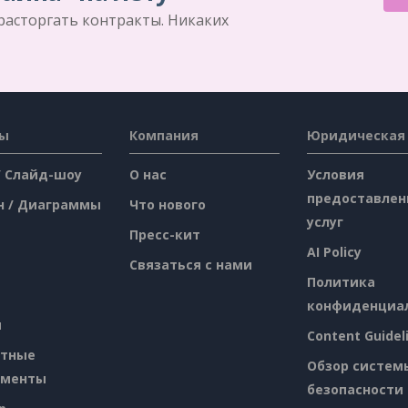
 расторгать контракты. Никаких
сы
Компания
Юридическая
/ Слайд-шоу
О нас
Условия
предоставлен
н / Диаграммы
Что нового
услуг
Пресс-кит
AI Policy
Связаться с нами
Политика
конфиденциа
я
Content Guidel
атные
Обзор систем
ументы
безопасности