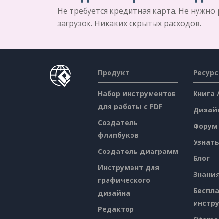
Не требуется кредитная карта. Не нужно
загрузок. Никаких скрытых расходов.
Продукт
Ресур
Набор инструментов
Книга 
для работы с PDF
Дизай
Создатель
Форум
флипбуков
Узнать
Создатель диаграмм
Блог
Инструмент для
Знани
графического
Беспл
дизайна
инстр
Редактор