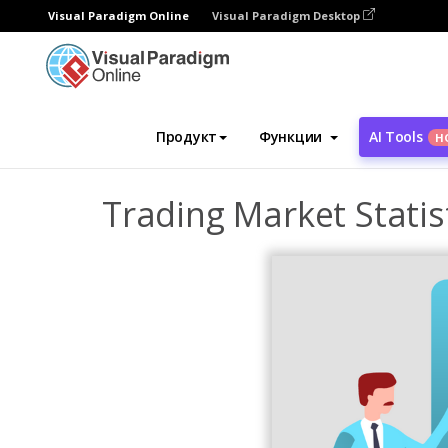
Visual Paradigm Online
Visual Paradigm Desktop
Инструмент графического дизайна
Ша
Продукт
Функции
AI Tools
Н
Trading Market Statis