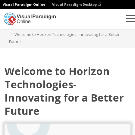
Visual Paradigm Online
Visual Paradigm Desktop
設計
模板
演示文稿
Welcome to Horizon Technologies- Innovating for a Better
Future
Welcome to Horizon
Technologies-
Innovating for a Better
Future