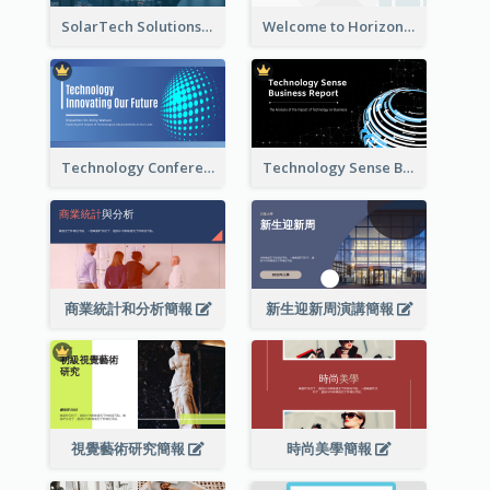
SolarTech Solutions Company Overview
Welcome to Horizon Technologies- Innovating for a Better Future
Technology Conference Presentation
Technology Sense Business Report
商業統計和分析簡報
新生迎新周演講簡報
視覺藝術研究簡報
時尚美學簡報