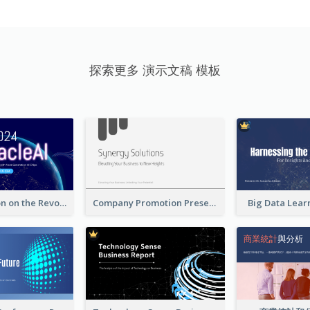
探索更多 演示文稿 模板
A Presentation on the Revolutionary Development of AI Chips
Company Promotion Presentation
Big Data Lear