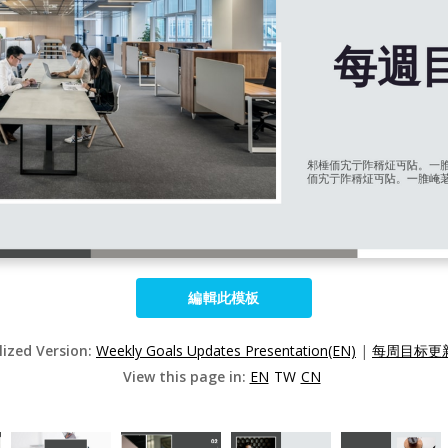
編輯此模板
lized Version:
Weekly Goals Updates Presentation(EN)
|
每周目标更新
View this page in:
EN
TW
CN