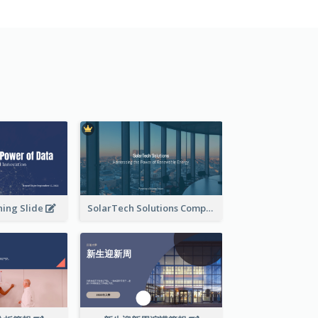
ning Slide
SolarTech Solutions Company Overview