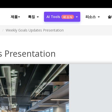
제품
특징
AI Tools
리소스
솔
새 소식
Weekly Goals Updates Presentation
 Presentation