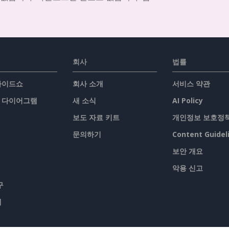
회사
법률
슬라이드쇼
회사 소개
서비스 약관
/ 다이어그램
새 소식
AI Policy
보도 자료 키트
개인정보 보호정
문의하기
Content Guidel
보안 개요
악용 신고
구
맵