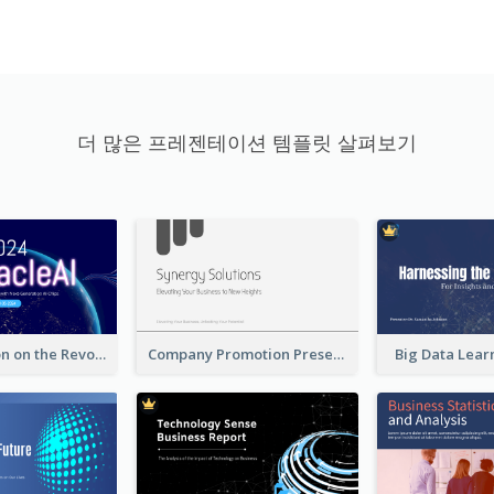
더 많은 프레젠테이션 템플릿 살펴보기
A Presentation on the Revolutionary Development of AI Chips
Company Promotion Presentation
Big Data Lear