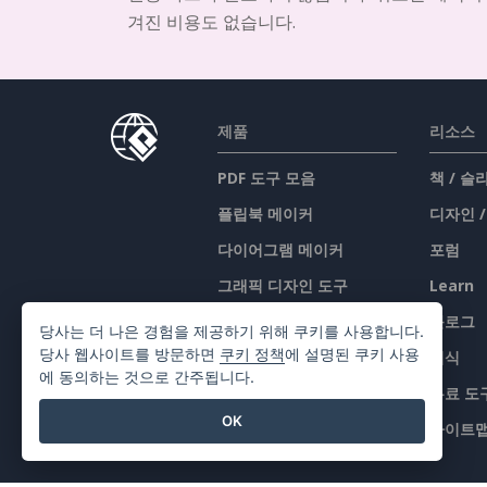
겨진 비용도 없습니다.
제품
리소스
PDF 도구 모음
책 / 
플립북 메이커
디자인 
다이어그램 메이커
포럼
그래픽 디자인 도구
Learn
문서 편집기
블로그
당사는 더 나은 경험을 제공하기 위해 쿠키를 사용합니다.
당사 웹사이트를 방문하면
쿠키 정책
에 설명된 쿠키 사용
프레젠테이션 메이커
지식
에 동의하는 것으로 간주됩니다.
스프레드시트 편집기
무료 도
OK
가격 책정
사이트