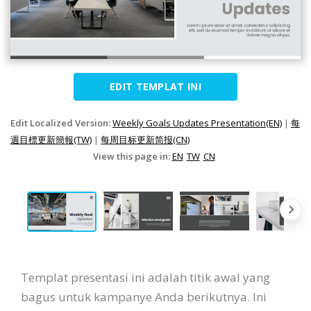
EDIT TEMPLAT INI
Edit Localized Version:
Weekly Goals Updates Presentation(EN)
|
每
週目標更新簡報(TW)
|
每周目标更新简报(CN)
View this page in:
EN
TW
CN
Templat presentasi ini adalah titik awal yang
bagus untuk kampanye Anda berikutnya. Ini