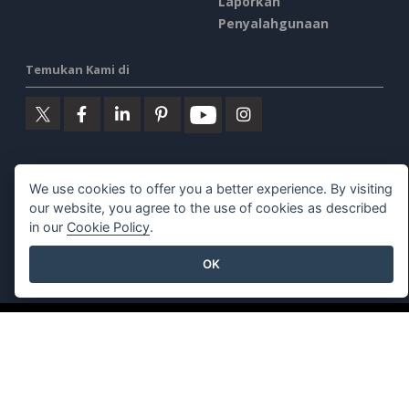
Laporkan
Penyalahgunaan
Temukan Kami di
Produk Unggulan
We use cookies to offer you a better experience. By visiting
our website, you agree to the use of cookies as described
Paradigma Visual Online
in our
Cookie Policy
.
Desktop Paradigma Visual
OK
©2026 by Visual Paradigm. Semua hak cipta dilindungi undang-
undang.
Ketentuan Layanan
AI Policy
Kebijakan Privasi