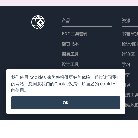
产品
资源
PDF 工具套件
书籍/幻
翻页书本
设计/图
图表工具
讨论区
设计工具
学习
文档编辑器
博客
我们使用 cookies 来为您提供更好的体验。通过访问我们
的网站，您同意我们的Cookie政策中所描述的 cookies
簡報製作工具
知识
的使用。
试算表编辑器
免费工
OK
价格
网站地
©2026 by Visual Paradigm. 版权所有。
服务条款
AI Po