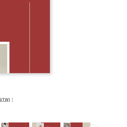
TW)
|