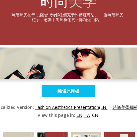
编辑此模板
ocalized Version:
Fashion Aesthetics Presentation(EN)
|
時尚美學簡報(
View this page in:
EN
TW
CN