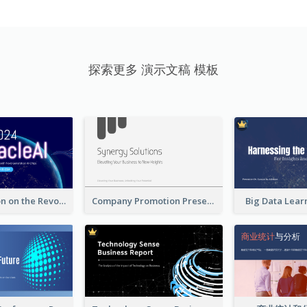
探索更多 演示文稿 模板
A Presentation on the Revolutionary Development of AI Chips
Company Promotion Presentation
Big Data Lear