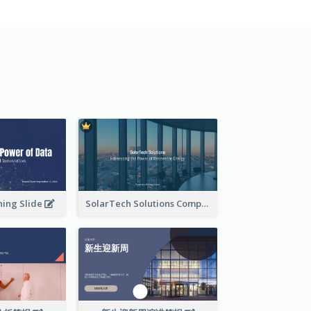
ning Slide
SolarTech Solutions Company Overview