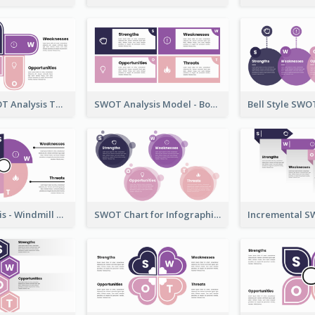
U-Shape SWOT Analysis Template
SWOT Analysis Model - Boxed Style
SWOT Analysis - Windmill Style
SWOT Chart for Infographics