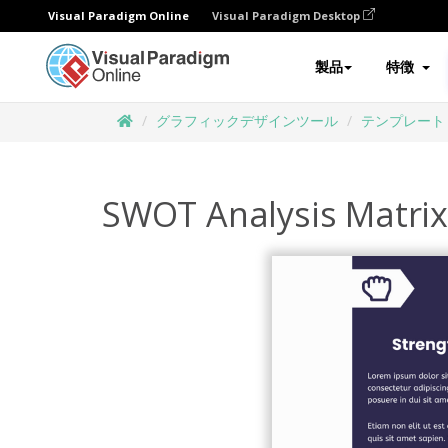
Visual Paradigm Online
Visual Paradigm Desktop
製品
特徴
グラフィックデザインツール
テンプレート
SWOT Analysis Matrix