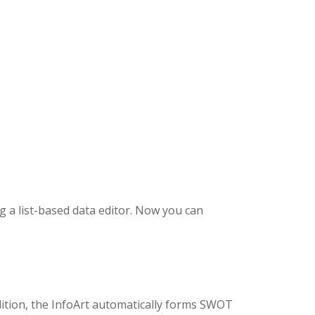
 a list-based data editor. Now you can
dition, the InfoArt automatically forms SWOT