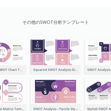
その他のSWOT分析テンプレート
Ring-Based SWOT Chart Template
Squared SWOT Analysis Diagram
SWOT Analysis Matrix Template
SWOT Analysis - Puzzle Style