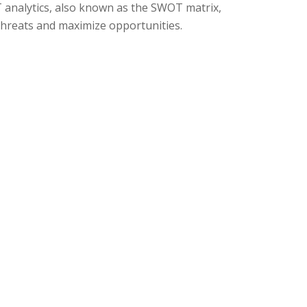
T analytics, also known as the SWOT matrix,
threats and maximize opportunities.