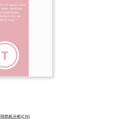
弱危机分析(CN)