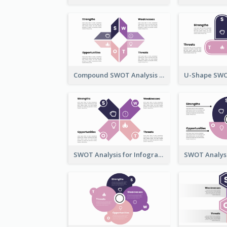
Compound SWOT Analysis Template
SWOT Analysis for Infographics