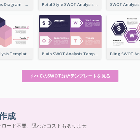
SWOT Analysis Diagram - Hexagonal Style
Petal Style SWOT Analysis Framework Template
3D SWOT Analysis Template
Plain SWOT Analysis Template
すべてのSWOT分析テンプレートを見る
作成
ンロード不要。隠れたコストもありませ