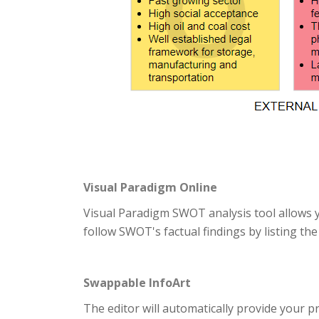
Visual Paradigm Online
Visual Paradigm SWOT analysis tool allows y
follow SWOT's factual findings by listing the
Swappable InfoArt
The editor will automatically provide your 