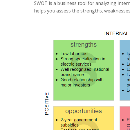
SWOT is a business tool for analyzing inter
helps you assess the strengths, weaknesses