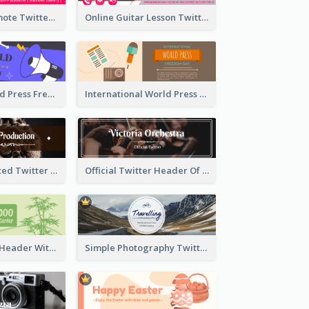
Patisserie Promote Twitter Header
Online Guitar Lesson Twitter Header
Awesome World Press Freedom Day Twitter Header
International World Press Freedom Day Twitter Header
Simple Decorated Twitter Header About Coffee
Official Twitter Header Of Orchestra
Green Twitter Header With Bamboo Decoration
Simple Photography Twitter Header Promoting Travelling