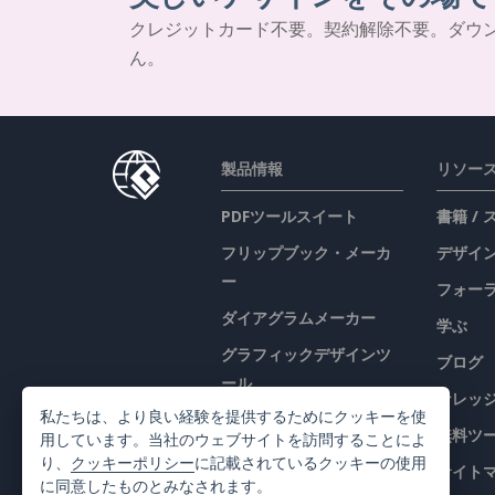
クレジットカード不要。契約解除不要。ダウ
ん。
製品情報
リソー
PDFツールスイート
書籍 /
フリップブック・メーカ
デザイン
ー
フォー
ダイアグラムメーカー
学ぶ
グラフィックデザインツ
ブログ
ール
ナレッ
私たちは、より良い経験を提供するためにクッキーを使
ドキュメントエディター
無料ツ
用しています。当社のウェブサイトを訪問することによ
プレゼンテーションメー
り、
クッキーポリシー
に記載されているクッキーの使用
サイト
カー
に同意したものとみなされます。