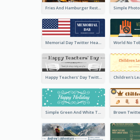
Fries And Hamburger Restaurant Twitter Header
Memorial Day Twitter Header With Flag
Happy Teachers' Day Twitter Header With Decorations Of Books
Simple Green And White Twitter Header With Theme Of Holiday