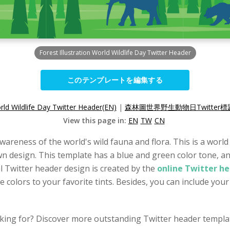
Forest Illustration World Wildlife Day Twitter Header
このテンプレートを編集する
orld Wildlife Day Twitter Header(EN)
|
森林圖世界野生動物日Twitter標題
View this page in:
EN
TW
CN
wareness of the world's wild fauna and flora. This is a world 
n design. This template has a blue and green color tone, an
l Twitter header design is created by the
online Twitter h
 colors to your favorite tints. Besides, you can include you
king for? Discover more outstanding Twitter header templat