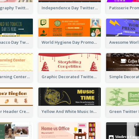
Simple Photography Twitter Header Promoting Healthy
Independence Day Twitter Header With Decorations
World No Tobacco Day Twitter Header
World Hygiene Day Promotion Twitter Header
Children's Learning Center Twitter Header In Orange Colour Tone
Graphic Decorated Twitter Header About Storytelling Competition
Brown Twitter Header Created For Toy Store
Yellow And White Music Instrument Twitter Header About Orchestra Performance