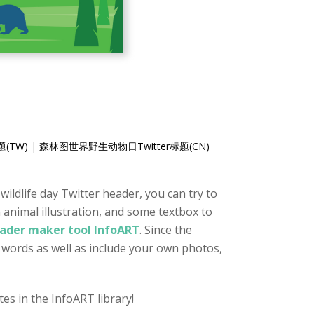
(TW)
|
森林图世界野生动物日Twitter标题(CN)
wildlife day Twitter header, you can try to
 animal illustration, and some textbox to
eader maker tool InfoART
. Since the
r words as well as include your own photos,
es in the InfoART library!