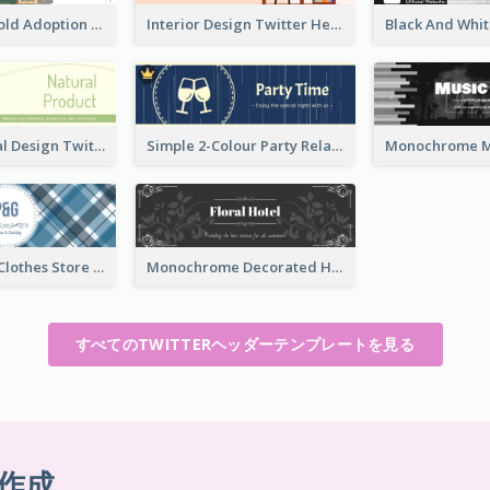
Green And Gold Adoption Promotion Header Design
Interior Design Twitter Header In Warm Colour Tone
Green Natural Design Twitter Header
Simple 2-Colour Party Related Twitter Header
Blue Crosses Clothes Store Twitter Header
Monochrome Decorated Hotel Twitter Header
すべてのTWITTERヘッダーテンプレートを見る
作成