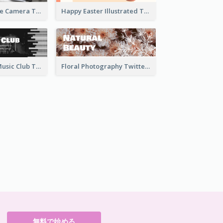
Black And White Camera Twitter Header
Happy Easter Illustrated Twitter Header
Monochrome Music Club Twitter Header With Decorations
Floral Photography Twitter Header
無料で始める