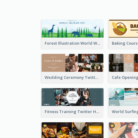
Forest Illustration World Wildlife Day Twitter Header
Wedding Ceremony Twitter Header
Fitness Training Twitter Header