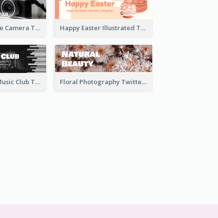
Black And White Camera Twitter Header
Happy Easter Illustrated Twitter Header
Monochrome Music Club Twitter Header With Decorations
Floral Photography Twitter Header