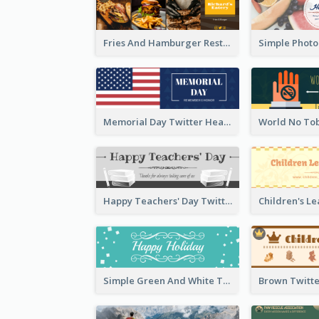
Fries And Hamburger Restaurant Twitter Header
Memorial Day Twitter Header With Flag
Happy Teachers' Day Twitter Header With Decorations Of Books
Simple Green And White Twitter Header With Theme Of Holiday