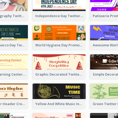
Simple Photography Twitter Header Promoting Healthy
Independence Day Twitter Header With Decorations
World No Tobacco Day Twitter Header
World Hygiene Day Promotion Twitter Header
Children's Learning Center Twitter Header In Orange Colour Tone
Graphic Decorated Twitter Header About Storytelling Competition
Brown Twitter Header Created For Toy Store
Yellow And White Music Instrument Twitter Header About Orchestra Performance