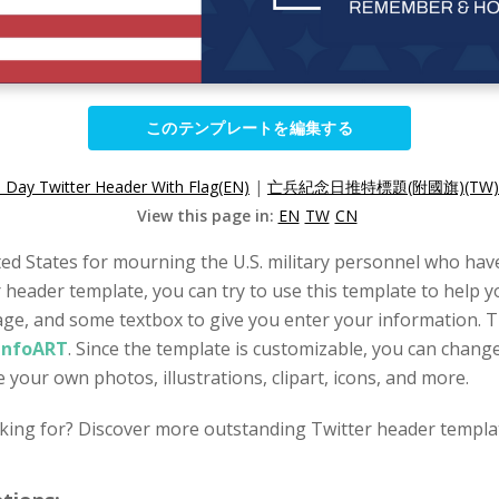
このテンプレートを編集する
 Day Twitter Header With Flag(EN)
|
亡兵紀念日推特標題(附國旗)(TW)
View this page in:
EN
TW
CN
ted States for mourning the U.S. military personnel who have
r header template, you can try to use this template to help 
age, and some textbox to give you enter your information. Th
 InfoART
. Since the template is customizable, you can change 
 your own photos, illustrations, clipart, icons, and more.
king for? Discover more outstanding Twitter header templat