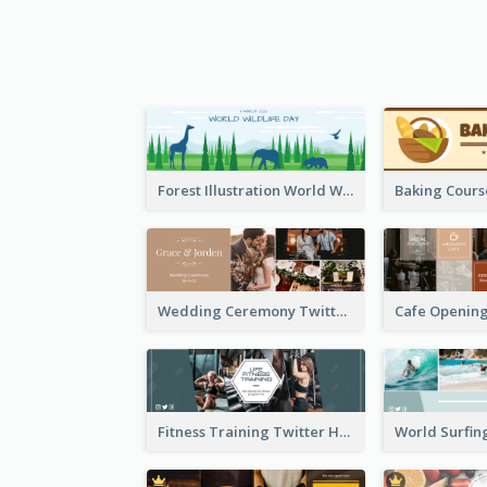
Forest Illustration World Wildlife Day Twitter Header
Wedding Ceremony Twitter Header
Fitness Training Twitter Header