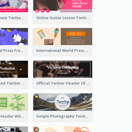
Patisserie Promote Twitter Header
Online Guitar Lesson Twitter Header
Awesome World Press Freedom Day Twitter Header
International World Press Freedom Day Twitter Header
Simple Decorated Twitter Header About Coffee
Official Twitter Header Of Orchestra
Green Twitter Header With Bamboo Decoration
Simple Photography Twitter Header Promoting Travelling