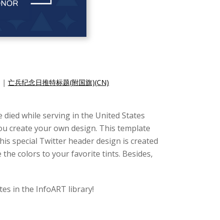
|
亡兵纪念日推特标题(附国旗)(CN)
 died while serving in the United States
you create your own design. This template
is special Twitter header design is created
the colors to your favorite tints. Besides,
es in the InfoART library!