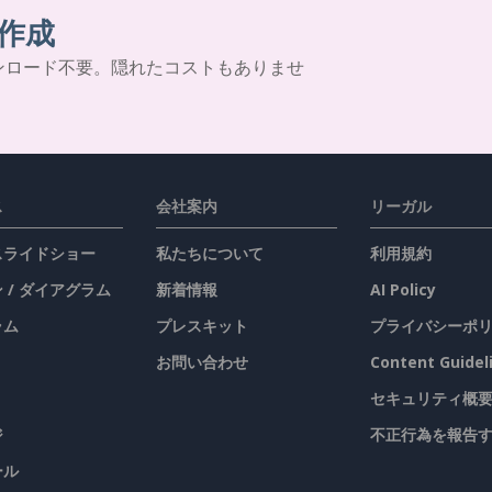
作成
ンロード不要。隠れたコストもありませ
ス
会社案内
リーガル
 スライドショー
私たちについて
利用規約
 / ダイアグラム
新着情報
AI Policy
ラム
プレスキット
プライバシーポ
お問い合わせ
Content Guidel
セキュリティ概
ジ
不正行為を報告
ール