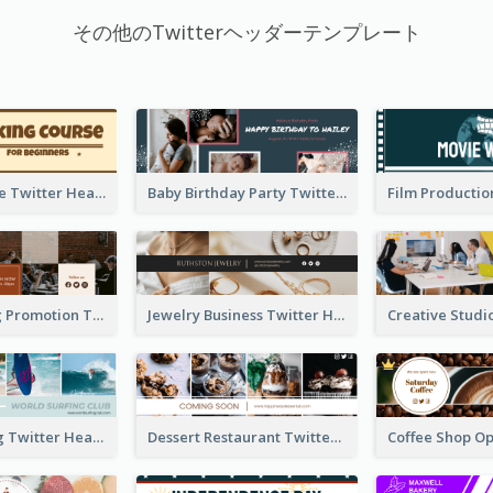
その他のTwitterヘッダーテンプレート
Baking Course Twitter Header
Baby Birthday Party Twitter Header
Cafe Opening Promotion Twitter Header
Jewelry Business Twitter Header
World Surfing Twitter Header
Dessert Restaurant Twitter Header