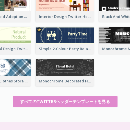
Green And Gold Adoption Promotion Header Design
Interior Design Twitter Header In Warm Colour Tone
Green Natural Design Twitter Header
Simple 2-Colour Party Related Twitter Header
Blue Crosses Clothes Store Twitter Header
Monochrome Decorated Hotel Twitter Header
すべてのTWITTERヘッダーテンプレートを見る