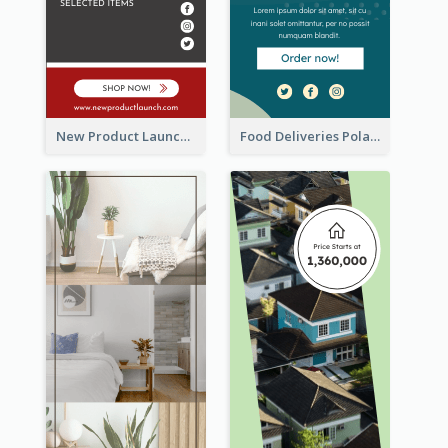
New Product Launch Promotion Wide Skyscraper Banner
Food Deliveries Polaroid Photos Wide Skyscraper Banner