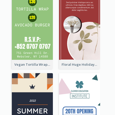
Vegan Tortilla Wrap Sale Wide Skyscraper Banner
Floral Huge Holiday Sale Wide Skyscraper Banner