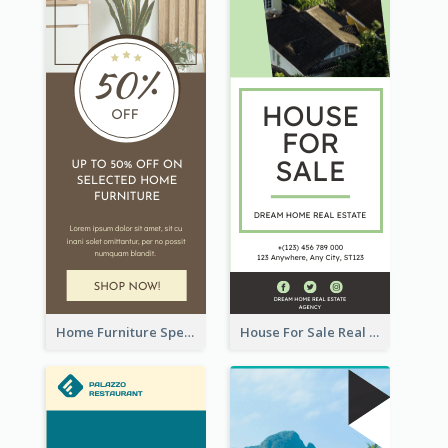
Home Furniture Special Sale Wide Skyscraper Banner
House For Sale Real Estate Agent Wide Skyscraper Banner