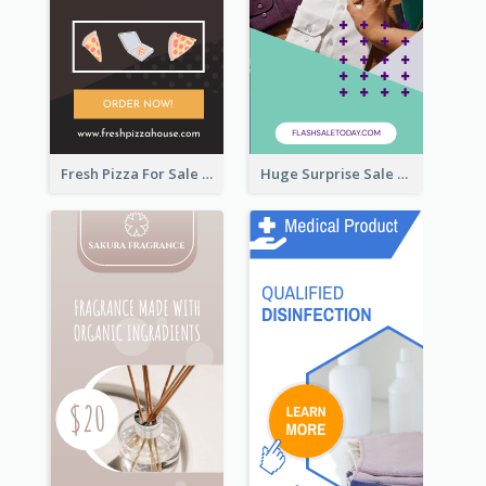
Fresh Pizza For Sale Promotion Wide Skyscraper Banner
Huge Surprise Sale For Today Wide Skyscraper Banner