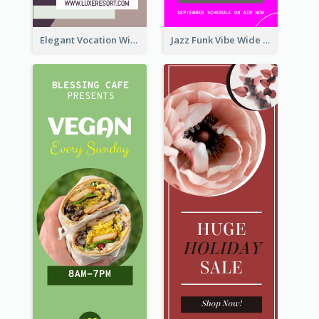
Elegant Vocation Wide Skyscraper Banner Design
Jazz Funk Vibe Wide Skyscraper Banner