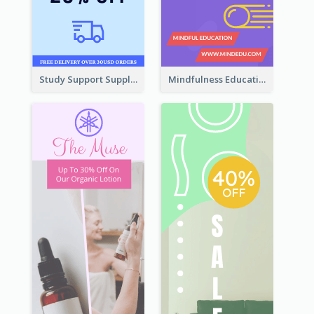
Study Support Supplement Wide Skyscraper Banner Design
Mindfulness Education Wide Skyscraper Banner