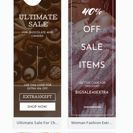
Ultimate Sale For Chocolate And Candies Wide Skyscraper Banner
Woman Fashion Extra Sale Wide Skyscraper Banner