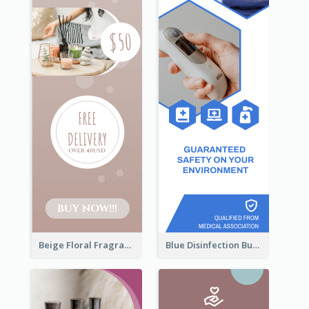
Beige Floral Fragrance Wide Skyscraper Banner Design
Blue Disinfection Business Wide Skyscraper Banner Design