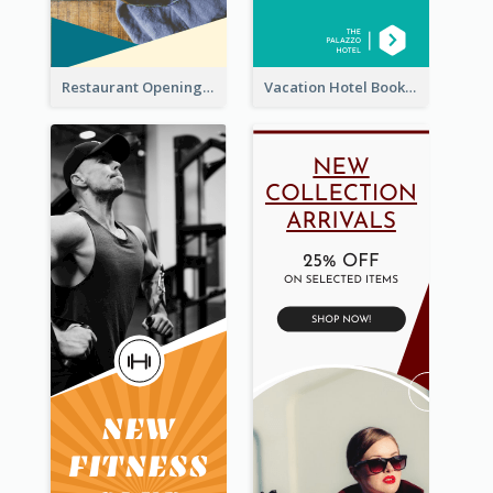
Restaurant Opening Food Ordering Discount Wide Skyscraper Banner
Vacation Hotel Booking Wide Skyscraper Banner