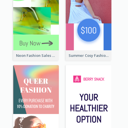
Neon Fashion Sales Wide Skyscraper Banner
Summer Cosy Fashion Wide Skyscraper Banner