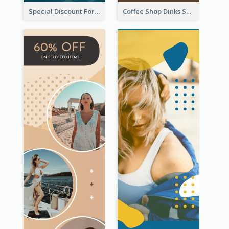
Special Discount For Dinner Wide Skyscraper Banner
Coffee Shop Dinks Sale Wide Skyscraper Banner