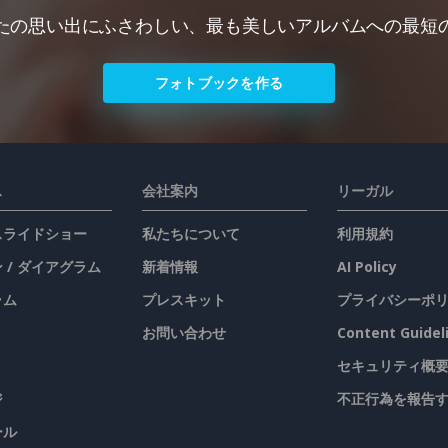
たの思い出にふさわしい、最も美しいアルバムへの最短
フォトブックを作る
ス
会社案内
リーガル
 スライドショー
私たちについて
利用規約
 / ダイアグラム
新着情報
AI Policy
ラム
プレスキット
プライバシーポ
お問い合わせ
Content Guidel
セキュリティ概
ジ
不正行為を報告
ール